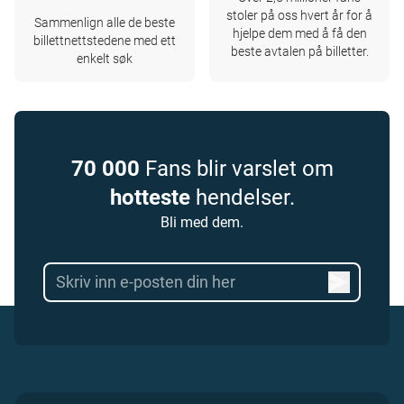
stoler på oss hvert år for å
Sammenlign alle de beste
hjelpe dem med å få den
billettnettstedene med ett
beste avtalen på billetter.
enkelt søk
70 000
Fans blir varslet om
hotteste
hendelser.
Bli med dem.