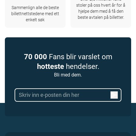
stoler på oss hvert år for å
Sammenlign alle de beste
hjelpe dem med å få den
billettnettstedene med ett
beste avtalen på billetter.
enkelt søk
70 000
Fans blir varslet om
hotteste
hendelser.
Bli med dem.