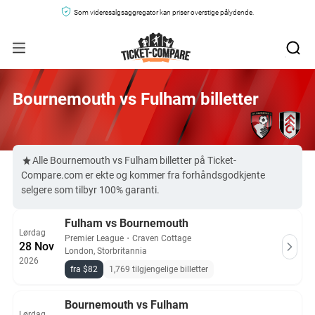
Som videresalgsaggregator kan priser overstige pålydende.
Bournemouth vs Fulham billetter
Alle Bournemouth vs Fulham billetter på Ticket-
Compare.com er ekte og kommer fra forhåndsgodkjente
selgere som tilbyr 100% garanti.
Fulham vs Bournemouth
Lørdag
Premier League
・
Craven Cottage
28 Nov
London, Storbritannia
2026
fra $82
1,769 tilgjengelige billetter
Bournemouth vs Fulham
Lørdag