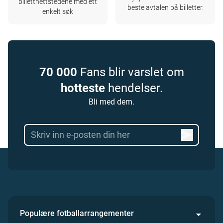
billettnettstedene med ett
beste avtalen på billetter.
enkelt søk
70 000
Fans blir varslet om
hotteste
hendelser.
Bli med dem.
Populære fotballarrangementer