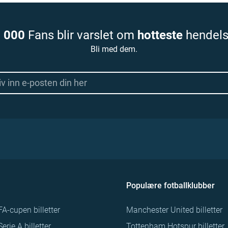
 000
Fans blir varslet om
hotteste
hendels
Bli med dem.
Populære fotballklubber
FA-cupen billetter
Manchester United billetter
Serie A billetter
Tottenham Hotspur billetter