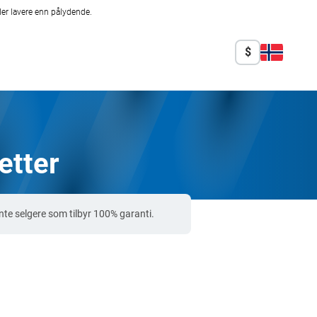
er lavere enn pålydende.
$
etter
te selgere som tilbyr 100% garanti.