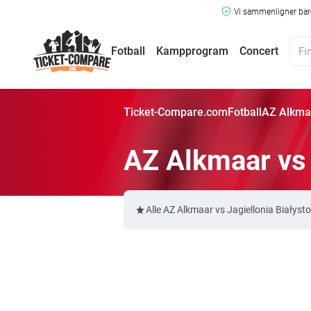
Vi sammenligner bare
Fotball
Kampprogram
Concert
Ticket-Compare.com
Fotball
AZ Alkmaar
AZ Alkmaar vs J
Alle AZ Alkmaar vs Jagiellonia Białyst