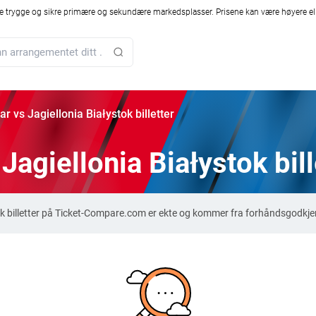
 trygge og sikre primære og sekundære markedsplasser. Prisene kan være høyere ell
 vs Jagiellonia Białystok billetter
agiellonia Białystok bill
ok billetter på Ticket-Compare.com er ekte og kommer fra forhåndsgodkjen