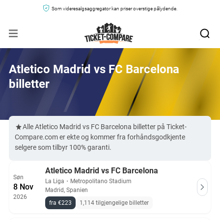
Som videresalgsaggregator kan priser overstige pålydende.
Atletico Madrid vs FC Barcelona
billetter
Alle Atletico Madrid vs FC Barcelona billetter på Ticket-
Compare.com er ekte og kommer fra forhåndsgodkjente
selgere som tilbyr 100% garanti.
Atletico Madrid vs FC Barcelona
Søn
La Liga
・
Metropolitano Stadium
8 Nov
Madrid, Spanien
2026
fra €223
1,114 tilgjengelige billetter