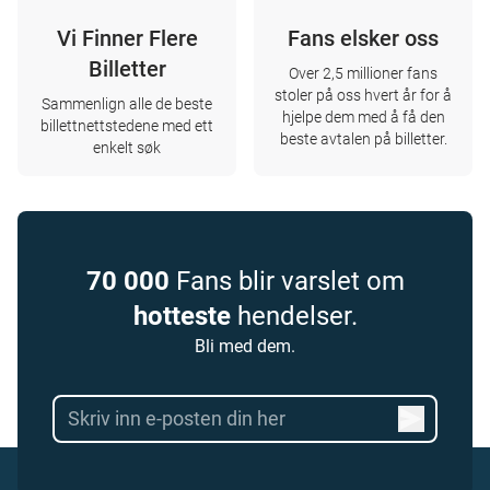
Vi Finner Flere
Fans elsker oss
Billetter
Over 2,5 millioner fans
stoler på oss hvert år for å
Sammenlign alle de beste
hjelpe dem med å få den
billettnettstedene med ett
beste avtalen på billetter.
enkelt søk
70 000
Fans blir varslet om
hotteste
hendelser.
Bli med dem.