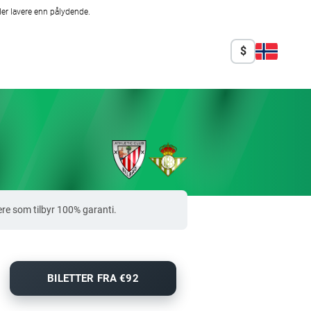
er lavere enn pålydende.
$
ere som tilbyr 100% garanti.
BILETTER FRA €92