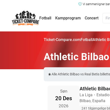
Vi sammenligner bare
Fotball
Kampprogram
Concert
Ticket-Compare.com
Fotball
Athletic B
Athletic Bilbao
Alle Athletic Bilbao vs Real Betis bil
Athletic Bilba
Søn
La Liga
・
Estadi
20 Des
Bilbao, España
2026
241 tilgjengelige bil