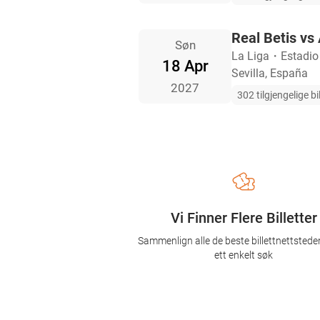
Real Betis vs 
Søn
La Liga
・
Estadio
18 Apr
Sevilla, España
2027
302 tilgjengelige bil
Vi Finner Flere Billetter
Sammenlign alle de beste billettnettsted
ett enkelt søk