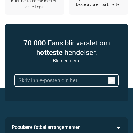
billettnettstedene med ett
beste avtalen på billetter.
enkelt søk
70 000
Fans blir varslet om
hotteste
hendelser.
Bli med dem.
Populære fotballarrangementer