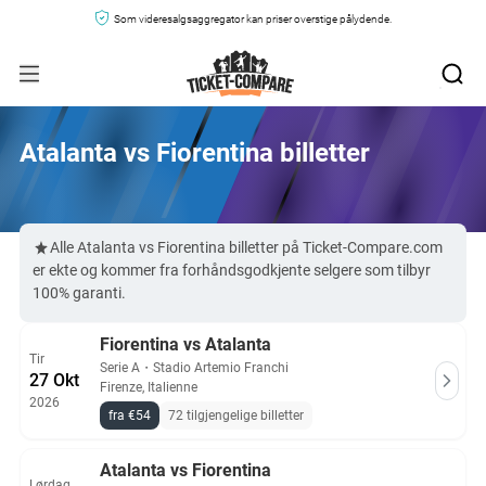
Som videresalgsaggregator kan priser overstige pålydende.
Atalanta vs Fiorentina billetter
Alle Atalanta vs Fiorentina billetter på Ticket-Compare.com
er ekte og kommer fra forhåndsgodkjente selgere som tilbyr
100% garanti.
Fiorentina vs Atalanta
Tir
Serie A
・
Stadio Artemio Franchi
27 Okt
Firenze, Italienne
2026
fra €54
72 tilgjengelige billetter
Atalanta vs Fiorentina
Lørdag