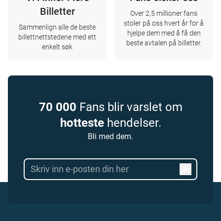
Billetter
Over 2,5 millioner fans
stoler på oss hvert år for å
Sammenlign alle de beste
hjelpe dem med å få den
billettnettstedene med ett
beste avtalen på billetter.
enkelt søk
70 000
Fans blir varslet om
hotteste
hendelser.
Bli med dem.