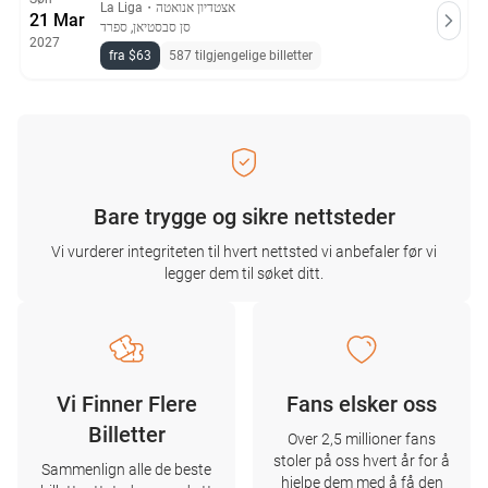
La Liga
・
אצטדיון אנואטה
21 Mar
סן סבסטיאן, ספרד
2027
fra $63
587 tilgjengelige billetter
Bare trygge og sikre nettsteder
Vi vurderer integriteten til hvert nettsted vi anbefaler før vi
legger dem til søket ditt.
Vi Finner Flere
Fans elsker oss
Billetter
Over 2,5 millioner fans
stoler på oss hvert år for å
Sammenlign alle de beste
hjelpe dem med å få den