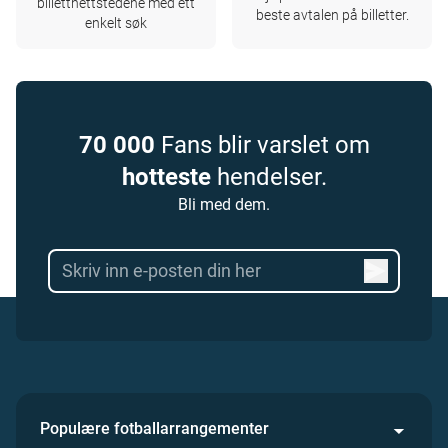
billettnettstedene med ett
beste avtalen på billetter.
enkelt søk
70 000
Fans blir varslet om
hotteste
hendelser.
Bli med dem.
Populære fotballarrangementer