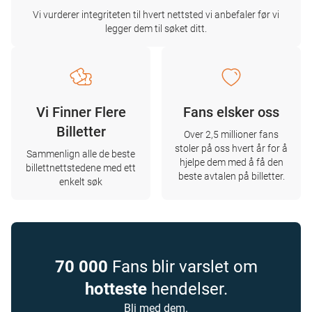
Vi vurderer integriteten til hvert nettsted vi anbefaler før vi
legger dem til søket ditt.
Vi Finner Flere
Fans elsker oss
Billetter
Over 2,5 millioner fans
stoler på oss hvert år for å
Sammenlign alle de beste
hjelpe dem med å få den
billettnettstedene med ett
beste avtalen på billetter.
enkelt søk
70 000
Fans blir varslet om
hotteste
hendelser.
Bli med dem.