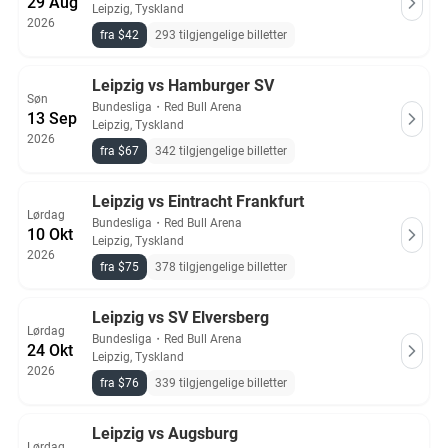
29 Aug
Leipzig, Tyskland
2026
fra $42
293 tilgjengelige billetter
Leipzig vs Hamburger SV
Søn
Bundesliga
・
Red Bull Arena
13 Sep
Leipzig, Tyskland
2026
fra $67
342 tilgjengelige billetter
Leipzig vs Eintracht Frankfurt
Lørdag
Bundesliga
・
Red Bull Arena
10 Okt
Leipzig, Tyskland
2026
fra $75
378 tilgjengelige billetter
Leipzig vs SV Elversberg
Lørdag
Bundesliga
・
Red Bull Arena
24 Okt
Leipzig, Tyskland
2026
fra $76
339 tilgjengelige billetter
Leipzig vs Augsburg
Lørdag