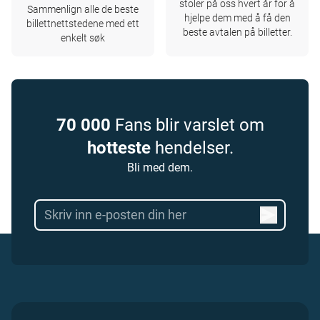
stoler på oss hvert år for å
Sammenlign alle de beste
hjelpe dem med å få den
billettnettstedene med ett
beste avtalen på billetter.
enkelt søk
70 000
Fans blir varslet om
hotteste
hendelser.
Bli med dem.